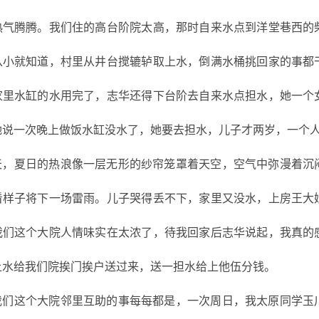
热气腾腾。我们住的高台阶院太高，那时自来水点到洋堂巷西的
从小就知道，村里从井台搅辘轳取上水，倒满水桶挑回家的事都
家里水缸的水用完了，志华还得下台阶去自来水点担水，她一个
她说一次晚上做饭水缸没水了，她要去担水，儿子才两岁，一个
天，夏日的热浪像一层无形的纱帘笼罩着天空，空气中弥漫着沉
看样子将下一场雷雨。儿子哭得丢不下，家里又没水，上房王大
我们这个大院人情味实在太浓了，待我回家后志华说起，我真的
上水给我们院挨门挨户送过来，送一担水给上他伍分钱。
我们这个大院邻里互助的事每每都是，一次周日，我太原同学玉