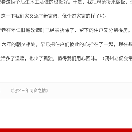
我看这俩个后生木工活做的也挺好。于是，我把母亲接来做饭，
，这一下我们家又添了新家俱，像个过家家的样子啦。
堂巷在怀仁旧城改造时已经被拆除了，留下的住户又分到楼房
、六年的朝夕相处，早已把住户们彼此的心拴在了一起，现在
生活多了温暖，也少了孤独，值得我们用心回味。
（
朔州老促会
篇
《记忆三年同窗之情》