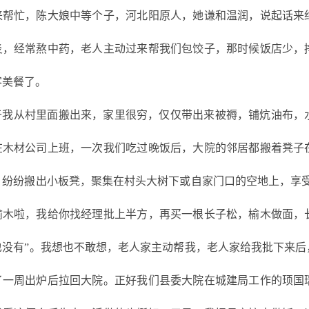
来帮忙，陈大娘中等个子，河北阳原人，她谦和温润，说起话来
炎，经常熬中药，老人主动过来帮我们包饺子，那时候饭店少，
客美餐了。
于我从村里面搬出来，家里很穷，仅仅带出来被褥，铺炕油布，
在木材公司上班，一次我们吃过晚饭后，大院的邻居都搬着凳子
，纷纷搬出小板凳，聚集在村头大树下或自家门口的空地上，享
榆木啦，我给你找经理批上半方，再买一根长子松，榆木做面，
也没有”。我想也不敢想，老人家主动帮我，老人家给我批下来
了一周出炉后拉回大院。正好我们县委大院在城建局工作的顼国