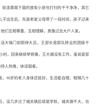
，就连靠南下面的放炭小房也打扫的干干净净，其它
儿子出生后，先是老家父母带了一段时间，孩子过来
，他们互相尊重、互相理解，真像过去大户人家。
说话大噪门如铜钟大吕，王部长是部队转业的团级干
小时，回来继续举铁锤，王大娘没有工作，虽说是官
她待人热情，体谅弱者。
饭，
岁的老人身体还挺好，生活能自理，相隔几十
90
后，没几步过了城关镇后就是学校，城关镇不大，也