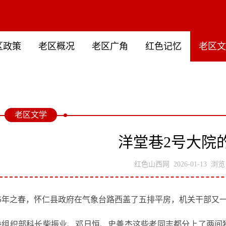
区政策
老区概况
老区广角
红色记忆
老区
老区文学
洋堂巷2号大院
红色山西网
2026-01-13
浏览：
年之春，怀仁县政府在气象台路西盖了五排平房，机关干部又
5
委组织部科长柴振业、邓日恒、史善杰这些老同志都分上了两间