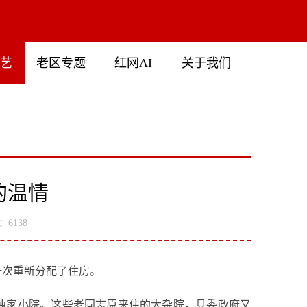
文艺
老区专题
红网AI
关于我们
的温情
6138
一次重新分配了住房。
独家小院。这些老同志原来住的大杂院，县委政府又