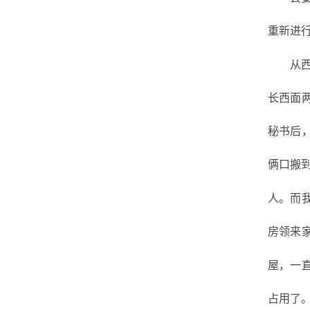
重新进
从
长西面
秘书后
俩口搬
人。而
房领来
屋，一
占用了