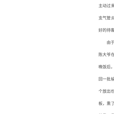
主动过
支气管
好的待
由
陈大爷
晚饭后
回一批
个放出
板，熏