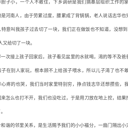
华胆子小，一个人不敢住，下乡调研是我们搞基层组织工作的
娘是河南人，由于劳累过度，腰累成了背锅锅，老人说话志华也
人特意叫我孩子过去切了一块，我们正在做饭也不知道，没想到
人又给切了一块。
得一次接上孩子回家后，孩子看见盆里的水就喝，渴的等不及爸
孩子在别人家玩，根本顾不上给孩子喂水，所以儿子渴了也不
华心疼的也哭，我们当时家里特别穷，挣点钱志华还想攒些，
回来怎么也打不开，我们也没吃过，于是用刀放在地上挖，结果
了。
个和谐的邻里关系，是生活赐予我们的小小福分，一扇门隔出小