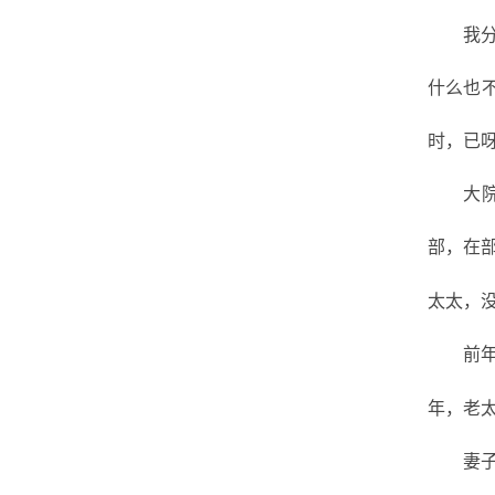
我
什么也
时，已
大
部，在
太太，
前
年，老
妻