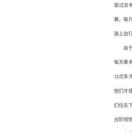
是过去
着，每
骑上自
由
每天基
点多
12
他们才
们住东
台阶悄