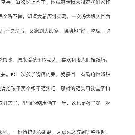
家常事，每次晚上不在，她就邀请杨大娘过我们家作
完全听不懂，知道大意应付交流。一次杨大娘买回西
儿子吃完后，又跑到大娘家，嚷嚷地
“奶，吃瓜，吃
爸倒水，原来看孩子的老人，喜欢和老人们推纸牌，
敢要。那一次孩子嘴疼的哭，我接回一看嘴角也溃烂
我说给孩子买个橘子罐头吧，那时的罐头用铁盖子扣
挖开盖子，里面的糖水洒了一半，这也是孩子第一次
天地，一份情拉近心距离，从点头之交到守望相助，