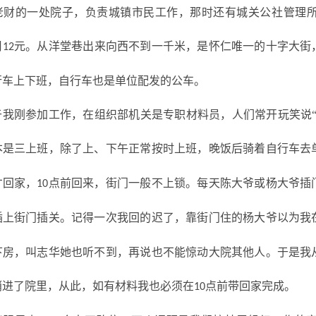
老财的一处院子，负责城镇市民工作，那时还有城关公社管理
月
元。从洋堂巷出来向西不到一千米，是怀仁唯一的十字大街
12
行车上下班，自行车也是单位配发的公车。
于我刚参加工作，在组织部机关是专职材料员，人们常开玩笑说
本是三上班，除了上、下午正常按时上班，晚饭后骑着自行车去
才回家，
点前回来，街门一般不上锁。每天陈大爷或杨大爷插
10
插上街门插关。记得一次我回的迟了，靠街门住的杨大爷以为我
下房，叫志华她也听不到，再说也不能惊动大院其他人。于是我
悄进了院里，从此，如有材料我也必须在
点前带回家完成。
10