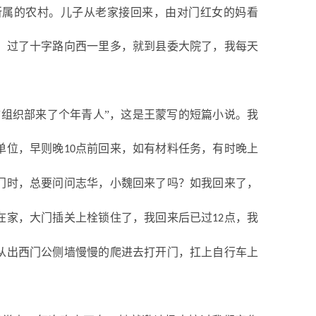
所属的农村。儿子从老家接回来，由对门红女的妈看
，过了十字路向西一里多，就到县委大院了，我每天
“组织部来了个年青人”，这是王蒙写的短篇小说。我
单位，早则晚
点前回来，如有材料任务，有时晚上
10
门时，总要问问志华，小魏回来了吗？如我回来了，
在家，大门插关上栓锁住了，我回来后已过
点，我
12
从出西门公侧墙慢慢的爬进去打开门，扛上自行车上