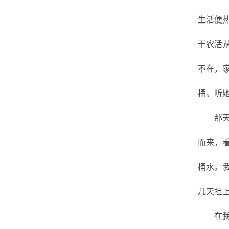
生活便
干农活
不在，
桶。听
那
而来，
桶水。
几天担
在