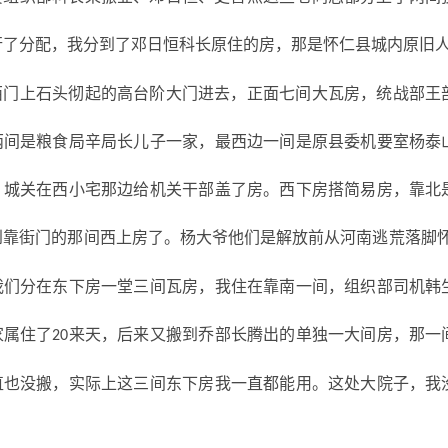
行了分配，我分到了邓日恒科长原住的房，那是怀仁县城内原旧
西门上石头彻起的高台阶大门进去，正面七间大瓦房，统战部王
两间是粮食局辛局长儿子一家，最西边一间是原县委机要室杨泰
，城关在西小宅那边给机关干部盖了房。西下房搭简易房，靠北
到靠街门的那间西上房了。杨大爷他们是解放前从河南逃荒落脚
我们分在东下房一堂三间瓦房，我住在靠南一间，组织部司机韩
家属住了
来天，后来又搬到乔部长腾出的单独一大间房，那一
20
直也没搬，实际上这三间东下房我一直都能用。这处大院子，我
。