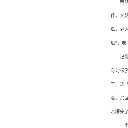
志
伴，大
瓜，老
瓜”，老
记
有时带
了，志
着，买
吃罐头
一