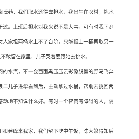
柴氏巷，我们取水还得去担水，我出生在农村，挑水
干过。上班后担水对我来说不是大事，可有时我下乡
女人家担两桶水上不了台阶，只能提上一桶再取另一
人不敢留在家里，儿子哭着要跟她去挑水。
闷的水汽，不一会西面黑压压云彩像脱僵的野马飞奔
娘二儿子进华看到后，主动拿过水桶，帮助去挑回两
感动地不知说什么好。有时一个智商有障碍的人，隔
川和建峰来我家，我们留下吃中午饭，陈大娘得知后