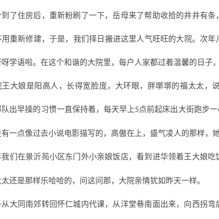
分到了住房后，重新粉刷了一下，岳母来了帮助收拾的井井有条
不用重新修建，于是，我们择日搬进这里人气旺旺的大院。次年
呀呀学语啦。在这个和谐的大院里，每户人家都过着温馨的日子
院王大娘是阳高人，长得宽脸庞，大环眼，胖墎墎的福太太，
部队出早操的习惯一直保持着，每天早上
点前起床出大街跑步一
5
没有一点像过去小说电影描写的，高傲在上，盛气凌人的那样，
年我们在景沂苑小区东门外小亲娘饭店，看到进华领着王大娘吃
太太还是那样乐哈哈的，问这问那，大院亲情犹如昨天一样。
子从大同南郊转回怀仁城内代课，从洋堂巷南面出来，向西拐弯