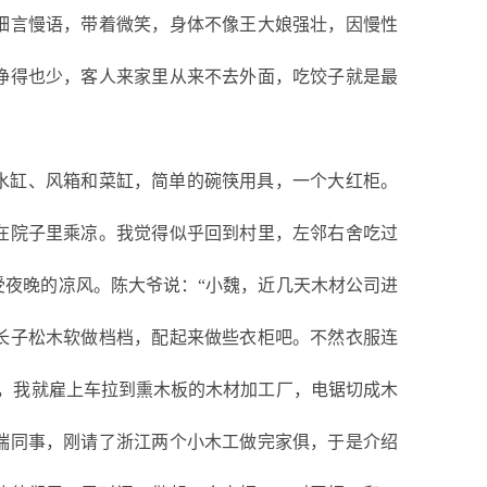
细言慢语，带着微笑，身体不像王大娘强壮，因慢性
挣得也少，客人来家里从来不去外面，吃饺子就是最
水缸、风箱和菜缸，简单的碗筷用具，一个大红柜。
在院子里乘凉。我觉得似乎回到村里，左邻右舍吃过
受夜晚的凉风。
‌陈大爷说：“小魏，近几天木材公司进
长子松木软做档档，配起来做些衣柜吧。不然衣服连
后，我就雇上车拉到熏木板的木材加工厂，电锯切成木
瑞同事，刚请了浙江两个小木工做完家俱，于是介绍