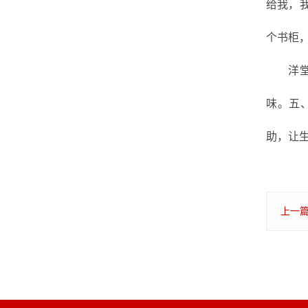
给我，
个书柜
洋
味。五
助，让
上一