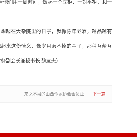
请他们用一周时间，做起一个立柜、一对平柜、和一
。想起在大杂院里的日子，就像陈年老酒，越品越有
想起来这份情义，像岁月磨不掉的金子，那种互帮互
常务副会长兼秘书长
魏友夫
）
来之不易的山西作家协会会员证
下一篇